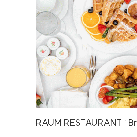
연회&강의&교육장
부대시설
패키지&프로모션
파트너십
RAUM RESTAURANT : Br