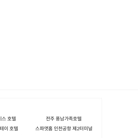
이스 호텔
전주 풍남가족호텔
테이 호텔
스파앳홈 인천공항 제2터미널