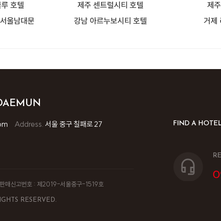
루 호텔
제주 센트럴시티 호텔
제주
 서울남대문
강남 아르누보시티 호텔
거제
MDAEMUN
om
Address.
서울 중구 칠패로 27
FIND A HOTE
RE
0
판매신고번호 : 제2019-서울중구-1519호
IGHTS RESERVED.