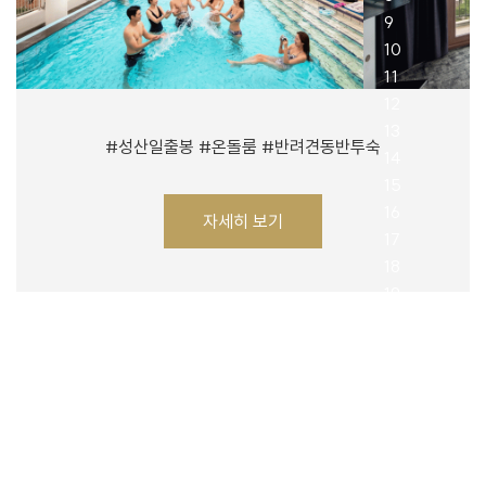
#성산일출봉 #온돌룸 #반려견동반투숙
자세히 보기