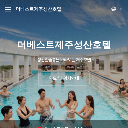
더베스트제주성산호텔
세안호텔그룹
예약조회
로그인
회원가입
더베스트제주성산호텔
더베스트제주성산호텔
성산일출봉을 바라보는 제주호텔
객실
약도 및 위치안내
편의시설
프로모션