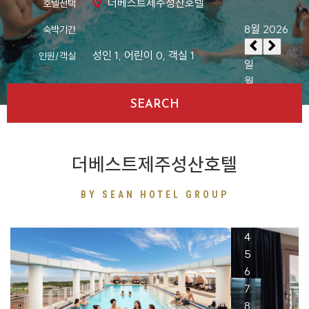
더베스트제주성산호텔
호텔선택
숙박기간
성인
1
, 어린이
0
, 객실
1
인원/객실
SEARCH
더베스트제주성산호텔
BY SEAN HOTEL GROUP