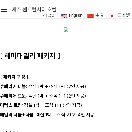
제주 센트럴시티 호텔
한국어
English
中文
日本語
세안호텔그룹
예약조회
로그인
회원가입
제주 센트럴시티 호텔
[ 해피패밀리 패키지 ]
객실
[ 패키지 구성 ]
레스토랑
슈페리어 더블:
객실 1박 + 조식 1+1 (2인 제공)
슈페리어 트윈:
객실 1박 + 조식 1+1 (2인 제공)
편의시설
디럭스 트윈:
객실 1박 + 조식 1+1 (2인 제공)
패밀리 더블+더블:
객실 1박 + 조식 2+2 (4인 제공)
프로모션