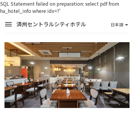
SQL Statement failed on preparation: select pdf from
ha_hotel_info where idx=?'
済州セントラルシティホテル
日本語
Sean Hotel Group
予約照会
ログイン
会員登録
済州セントラルシティホテル
客室
レストラン
館内施設
プロモーション