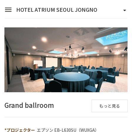
HOTEL ATRIUM SEOUL JONGNO
Sean Hotel Group
予約照会
ログイン
会員登録
Hotel Atrium Seoul Jongno
部屋の紹介
レストラン
Grand ballroom
宴会場
もっと見る
館内施設
*プロジェクター
エプソン EB-L630SU（WUXGA）