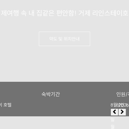
제여행 속 내 집같은 편안함! 거제 리인스테이
약도 및 위치안내
숙박기간
인원/
이 호텔
성인
1