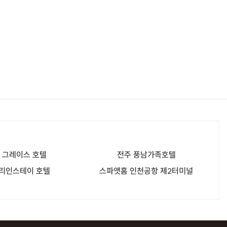
 그레이스 호텔
전주 풍남가족호텔
 리인스테이 호텔
스파앳홈 인천공항 제2터미널