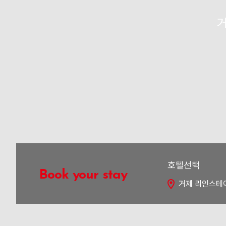
프로모션
거
호텔선택
Book your stay
거제 리인스테