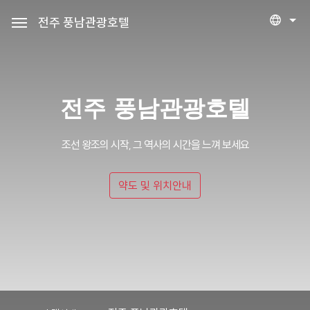
전주 풍남관광호텔
세안호텔그룹
예약조회
로그인
회원가입
전주 풍남관광호텔
전주 풍남관광호텔
조선 왕조의 시작, 그 역사의 시간을 느껴 보세요
객실
약도 및 위치안내
편의시설
프로모션