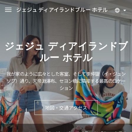
ジェジュ ディアイランドブルー ホテル
Sean Hotel Group
予約照会
ログイン
会員登録
ジェジュ ディアイランドブ
ジェジュ ディアイランドブルー ホテル
ルー ホテル
客室
我が家のように広々とした客室、そして李仲燮（イ・ジュン
ソプ）通り、天帝淵瀑布、セヨン橋に隣接する最高のロケー
施設
ション
プロモーション
地図・交通アクセス