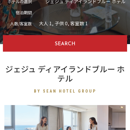
ジェジュ ディアイランドブルー ホテル
ホテルの選択
宿泊期間
大人
1
, 子供
0
, 客室数
1
人数/客室数
SEARCH
ジェジュ ディアイランドブルー ホ
テル
BY SEAN HOTEL GROUP