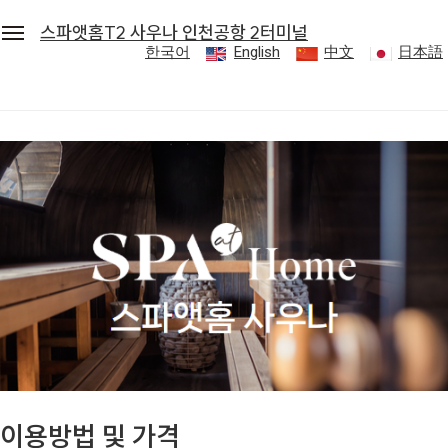
스파앳홈T2 사우나 인천공항 2터미널
한국어
English
中文
日本語
세안호텔그룹
로그인
스파앳홈T2 사우나 인천공항 2터미널
시설안내
이용안내
이용방법 및 가격