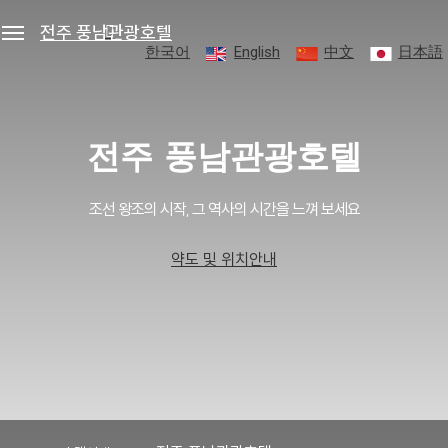
전주 풍남관광호텔
한국어
English
中文
日本語
세안호텔그룹
예약조회
로그인
회원가입
전주 풍남관광호텔
전주 풍남관광호텔
조선 왕조의 시작, 그 역사의 시간을 느껴 보세요
객실
약도 및 위치안내
편의시설
프로모션