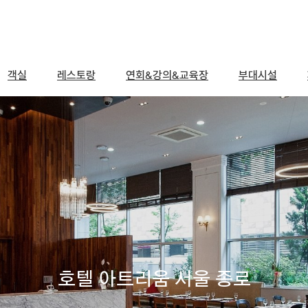
객실
레스토랑
연회&강의&교육장
부대시설
호텔 아트리움 서울 종로