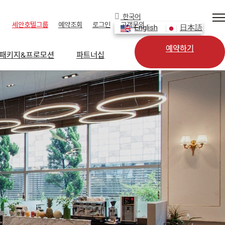
한국어
세안호텔그룹
예약조회
로그인
고객문의
English
日本語
예약하기
패키지&프로모션
파트너십