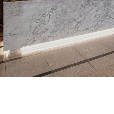
연회&강의&교육장
부대시설
패키지&프로모션
파트너십